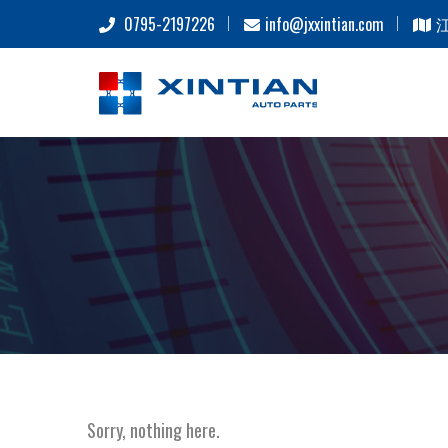
0795-2197226
info@jxxintian.com
Sorry, nothing here.