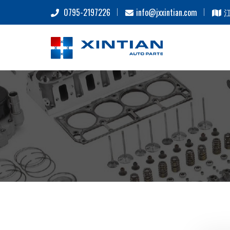
0795-2197226
info@jxxintian.com