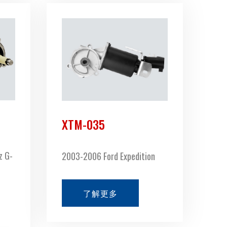
XTM-035
z G-
2003-2006 Ford Expedition
了解更多