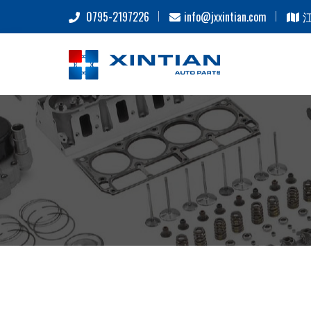
0795-2197226
info@jxxintian.com