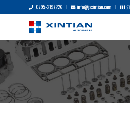
0795-2197226
info@jxxintian.com